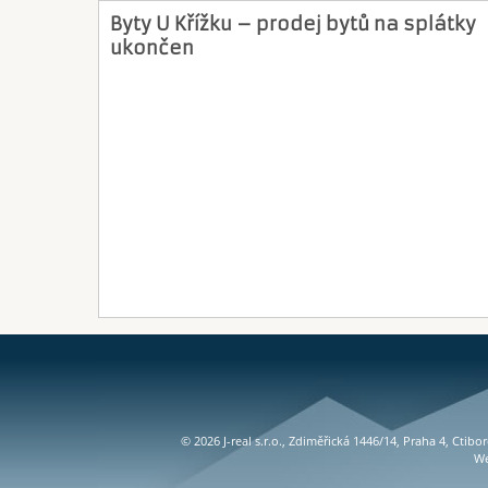
Byty U Křížku – prodej bytů na splátky
ukončen
© 2026 J-real s.r.o., Zdiměřická 1446/14, Praha 4, Ctib
W